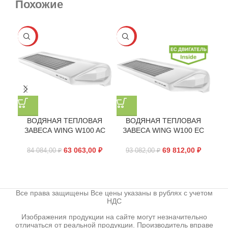
Похожие
-25%
-25%
-2
ВОДЯНАЯ ТЕПЛОВАЯ
ВОДЯНАЯ ТЕПЛОВАЯ
ЗАВЕСА WING W100 AC
ЗАВЕСА WING W100 EC
З
63 063,00
₽
69 812,00
₽
84 084,00
₽
93 082,00
₽
9
Все права защищены Все цены указаны в рублях с учетом
НДС
Изображения продукции на сайте могут незначительно
отличаться от реальной продукции. Производитель вправе