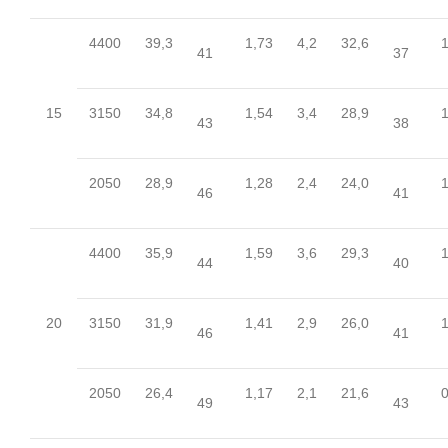
4400
39,3
1,73
4,2
32,6
1
41
37
15
3150
34,8
1,54
3,4
28,9
1
43
38
2050
28,9
1,28
2,4
24,0
1
46
41
4400
35,9
1,59
3,6
29,3
1
44
40
20
3150
31,9
1,41
2,9
26,0
1
46
41
2050
26,4
1,17
2,1
21,6
0
49
43