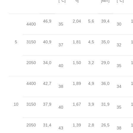
[°C]
ч]
[кВт]
[°C]
46,9
2,04
5,6
39,4
1
4400
35
30
5
3150
40,9
1,81
4,5
35,0
1
37
32
2050
34,0
1,50
3,2
29,0
1
40
35
4400
42,7
1,89
4,9
36,0
1
38
34
10
3150
37,9
1,67
3,9
31,9
1
40
35
2050
31,4
1,39
2,8
26,5
1
43
38