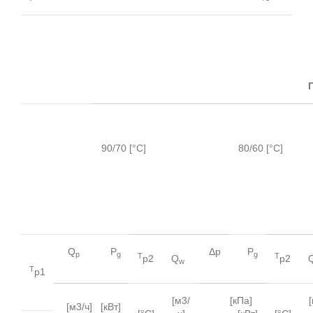
90/70 [°C]
80/60 [°C]
Q
P
Δp
P
p
g
g
T
T
p2
Q
p2
w
T
p1
[м3/
[кПа]
[м3/ч] [кВт]